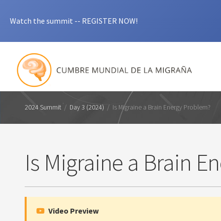
Watch the summit -- REGISTER NOW!
2024 Summit
/
Day 3 (2024)
/
Is Migraine a Brain Energy Problem?
Is Migraine a Brain E
Video Preview