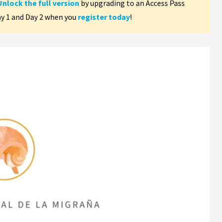
Unlock the full version
by upgrading to an Access Pass
ay 1 and Day 2 when you
register today
!